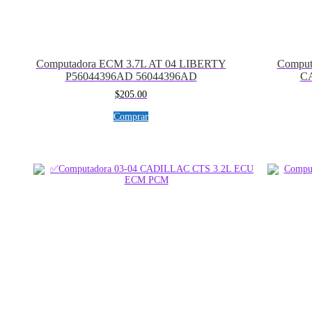
Computadora ECM 3.7L AT 04 LIBERTY
Comput
P56044396AD 56044396AD
C
$
205.00
Comprar