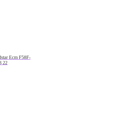
dstar Ecm F58F-
3 22