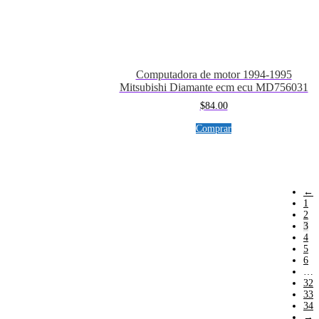
Computadora de motor 1994-1995
Mitsubishi Diamante ecm ecu MD756031
$
84.00
Comprar
←
1
2
3
4
5
6
…
32
33
34
→