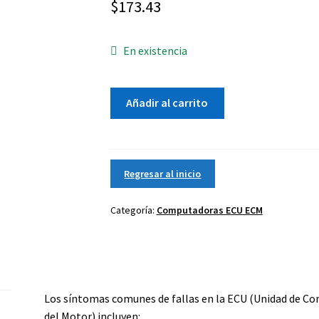
$
173.43
En existencia
12
Añadir al carrito
2012
Dodge
Journey
Engine
Regresar al inicio
Control
Module
Categoría:
Computadoras ECU ECM
cantidad
Los síntomas comunes de fallas en la ECU (Unidad de Co
del Motor) incluyen: