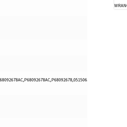
8092678AC,P68092678AC,P68092678,05150653,05150653AA,P051