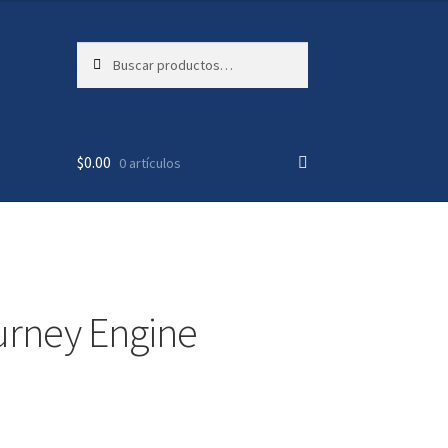
Buscar
Buscar
por:
IDAD
IDAD
$
0.00
0 artículos
urney Engine