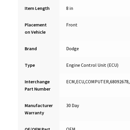
Item Length
8 in
Placement
Front
on Vehicle
Brand
Dodge
Type
Engine Control Unit (ECU)
Interchange
ECM,ECU,COMPUTER,68092678,6
Part Number
Manufacturer
30 Day
Warranty
OE/OEM Part
OEM