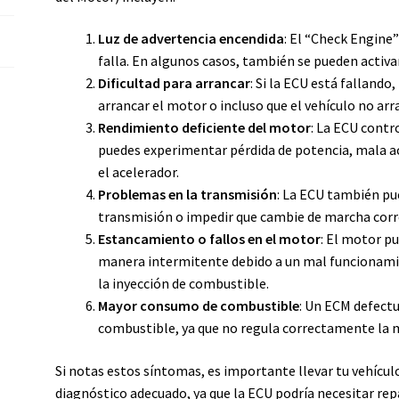
Luz de advertencia encendida
: El “Check Engine
falla. En algunos casos, también se pueden activar
Dificultad para arrancar
: Si la ECU está falland
arrancar el motor o incluso que el vehículo no ar
Rendimiento deficiente del motor
: La ECU contro
puedes experimentar pérdida de potencia, mala ac
el acelerador.
Problemas en la transmisión
: La ECU también pu
transmisión o impedir que cambie de marcha cor
Estancamiento o fallos en el motor
: El motor p
manera intermitente debido a un mal funcionamie
la inyección de combustible.
Mayor consumo de combustible
: Un ECM defect
combustible, ya que no regula correctamente la m
Si notas estos síntomas, es importante llevar tu vehículo
diagnóstico adecuado, ya que la ECU podría necesitar r