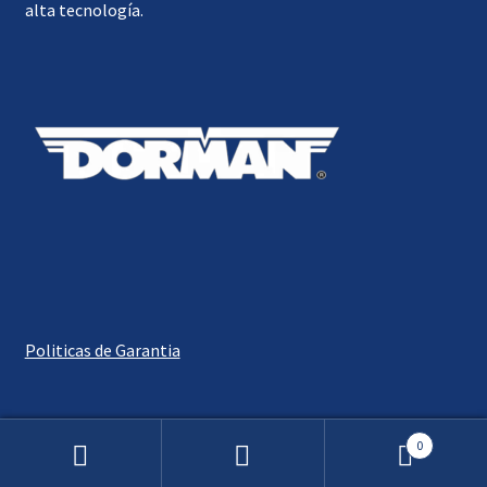
alta tecnología.
Politicas de Garantia
0
Buscar
Buscar