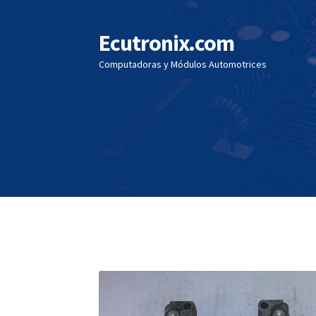
Ecutronix.com
Saltar
Ir
a
al
Computadoras y Módulos Automotrices
navegación
contenido