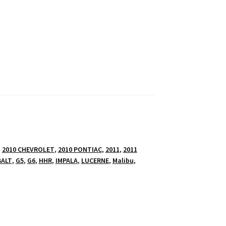
,
2010 CHEVROLET
,
2010 PONTIAC
,
2011
,
2011
ALT
,
G5
,
G6
,
HHR
,
IMPALA
,
LUCERNE
,
Malibu
,