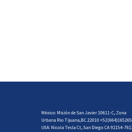
México: Misión de San Javier 10611-C, Zona
Urbana Rio Tijuana,BC.22010 +52(664)165265
USA: Nicola Tesla Ct, San Diego CA 92154-761