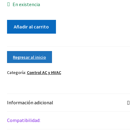
En existencia
2018
Añadir al carrito
Mercedes-
benz
S550
Control
Regresar al inicio
de
aire
Categoría:
Control AC y HVAC
acondicionado
y
calefaccion
Oem
Información adicional
cantidad
Compatibilidad: