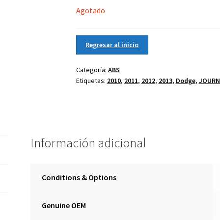
Agotado
Regresar al inicio
Categoría:
ABS
Etiquetas:
2010
,
2011
,
2012
,
2013
,
Dodge
,
JOURN
Información adicional
Conditions & Options
Genuine OEM