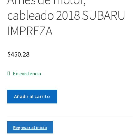
cableado 2018 SUBARU
IMPREZA
$
450.28
En existencia
Arnés
Añadir al carrito
de
motor,
cableado
2018
Regresar al inicio
SUBARU
IMPREZA