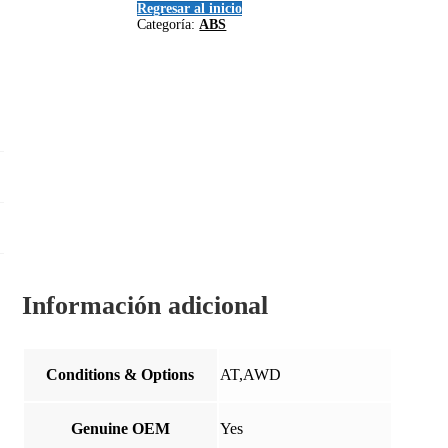
ABS
Regresar al inicio
07-
Categoría:
ABS
13
BMW
328i
cantidad
Información adicional
Conditions & Options
AT,AWD
Genuine OEM
Yes