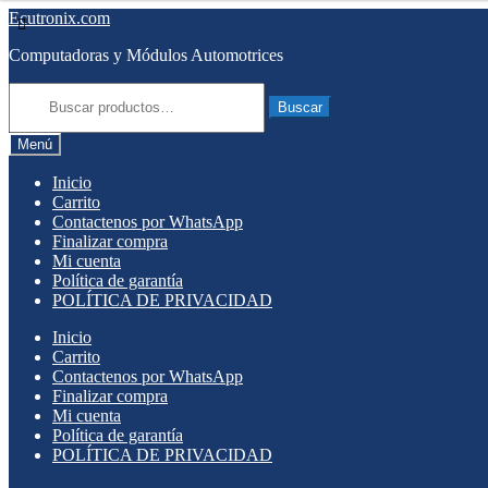
Saltar
Ir
Ecutronix.com
a
al
Computadoras y Módulos Automotrices
navegación
contenido
Buscar
por:
Buscar
Menú
Inicio
Carrito
Contactenos por WhatsApp
Finalizar compra
Mi cuenta
Política de garantía
POLÍTICA DE PRIVACIDAD
Inicio
Carrito
Contactenos por WhatsApp
Finalizar compra
Mi cuenta
Política de garantía
POLÍTICA DE PRIVACIDAD