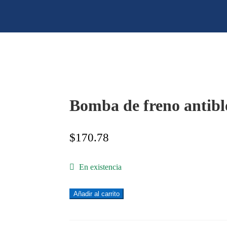
Bomba de freno antib
$
170.78
En existencia
Bomba
Añadir al carrito
de
freno
antibloqueo