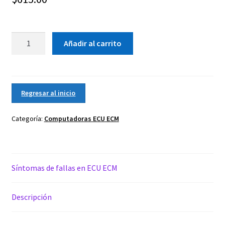
Computadora
Añadir al carrito
de
Motor
ECU
ECM
Regresar al inicio
2004
2005
Categoría:
Computadoras ECU ECM
TOYOTA
RAV4
FWD
A/T
Síntomas de fallas en ECU ECM
cantidad
Descripción