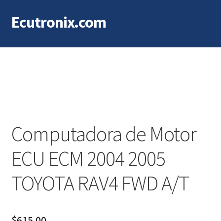
Ecutronix.com
Saltar
Ir
a
al
navegación
contenido
Computadora de Motor
ECU ECM 2004 2005
TOYOTA RAV4 FWD A/T
$
615.00