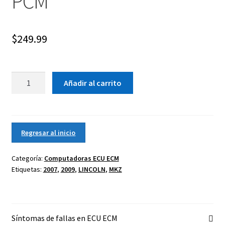
PCM
$
249.99
Computadora
Añadir al carrito
LINCOLN
MKZ
3.5
V6
Regresar al inicio
ECU
ECM
Categoría:
Computadoras ECU ECM
PCM
Etiquetas:
2007
,
2009
,
LINCOLN
,
MKZ
cantidad
Síntomas de fallas en ECU ECM