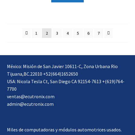
1
2
3
4
5
6
7
México: Misión de San Javier 10611-C, Zona Urbana Rio
Tijuana,BC.22010 +52(664)1652650
USA: Nicola Tesla Ct, San Diego CA 92154-7613 +(619)764-
7700
ventas@ecutronix.com
admin@ecutronix.com
Miles de computadoras y módulos automotrices usados.