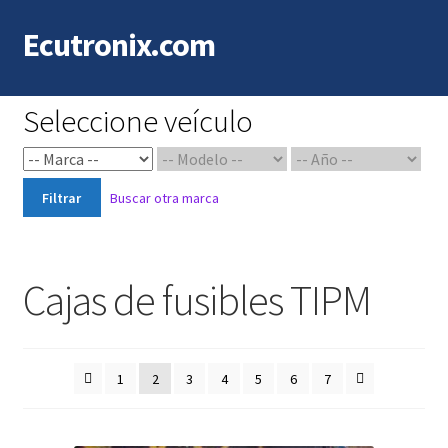
Ecutronix.com
Saltar
Ir
a
al
navegación
contenido
Seleccione veículo
Filtrar
Buscar otra marca
Cajas de fusibles TIPM
1
2
3
4
5
6
7