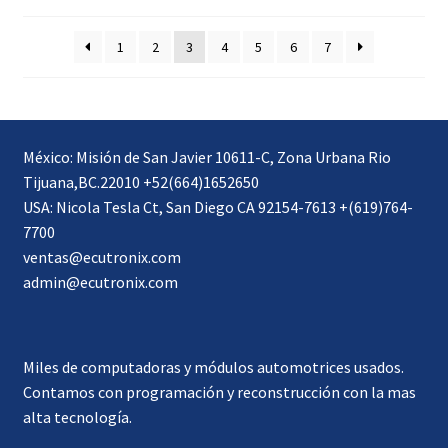
1
2
3
4
5
6
7
México: Misión de San Javier 10611-C, Zona Urbana Rio
Tijuana,BC.22010 +52(664)1652650
USA: Nicola Tesla Ct, San Diego CA 92154-7613 +(619)764-
7700
ventas@ecutronix.com
admin@ecutronix.com
Miles de computadoras y módulos automotrices usados.
Contamos con programación y reconstrucción con la mas
alta tecnología.