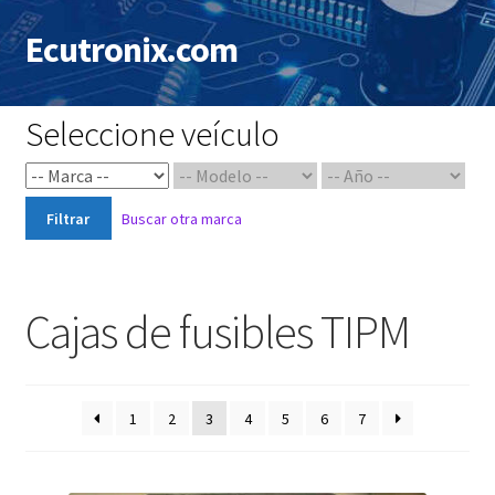
Ecutronix.com
Saltar
Ir
a
al
navegación
contenido
Seleccione veículo
Filtrar
Buscar otra marca
Cajas de fusibles TIPM
1
2
3
4
5
6
7