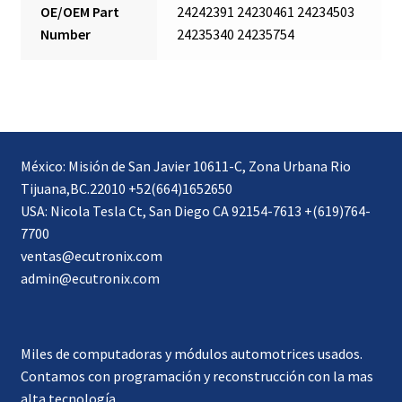
OE/OEM Part
24242391 24230461 24234503
Number
24235340 24235754
México: Misión de San Javier 10611-C, Zona Urbana Rio
Tijuana,BC.22010 +52(664)1652650
USA: Nicola Tesla Ct, San Diego CA 92154-7613 +(619)764-
7700
ventas@ecutronix.com
admin@ecutronix.com
Miles de computadoras y módulos automotrices usados.
Contamos con programación y reconstrucción con la mas
alta tecnología.