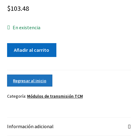
$
103.48
En existencia
06-
Añadir al carrito
14
Pontiac
G6
24234274
Regresar al inicio
Módulo
De
Categoría:
Módulos de transmisión TCM
Control
De
Transmisión
Automática
Información adicional
TCM