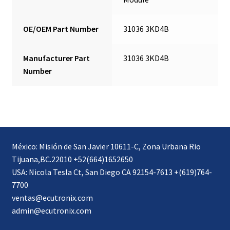
OE/OEM Part Number
31036 3KD4B
Manufacturer Part
31036 3KD4B
Number
México: Misión de San Javier 10611-C, Zona Urbana Rio
Tijuana,BC.22010 +52(664)1652650
USA: Nicola Tesla Ct, San Diego CA 92154-7613 +(619)764-
7700
ventas@ecutronix.com
admin@ecutronix.com