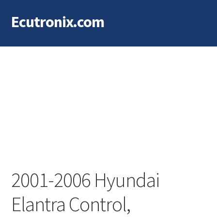
Ecutronix.com
Saltar
Ir
a
al
navegación
contenido
2001-2006 Hyundai
Elantra Control,