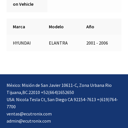
on Vehicle
Marca
Modelo
Año
HYUNDAI
ELANTRA
2001 - 2006
México: Misión de San Javier 10611-C, Zona Urbana Rio
Tijuana,BC.22010 +52(664)1652650
USA: Nicola Tesla Ct, San Diego CA 92154-7613 +(619)764-
7700
ventas@ecutronix.com
admin@ecutronix.com