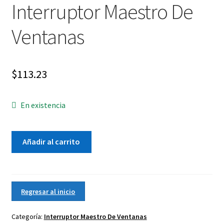
Interruptor Maestro De
Ventanas
$
113.23
En existencia
2001-
Añadir al carrito
2006
Hyundai
Elantra
Control,
Regresar al inicio
Interruptor
Maestro
Categoría:
Interruptor Maestro De Ventanas
De