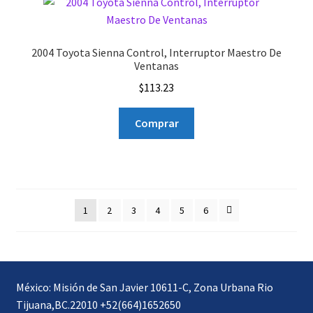
2004 Toyota Sienna Control, Interruptor Maestro De
Ventanas
$
113.23
Comprar
1
2
3
4
5
6
México: Misión de San Javier 10611-C, Zona Urbana Rio
Tijuana,BC.22010 +52(664)1652650