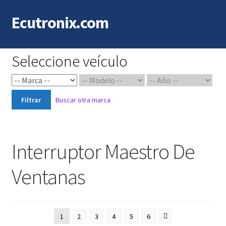
Ecutronix.com
Saltar
Ir
a
al
navegación
contenido
Seleccione veículo
Filtrar
Buscar otra marca
Interruptor Maestro De
Ventanas
1
2
3
4
5
6