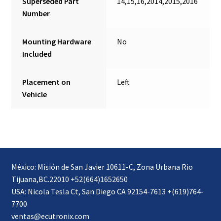
Superseded Part
14,15,16,2014,2015,2016
Number
Mounting Hardware
No
Included
Placement on
Left
Vehicle
México: Misión de San Javier 10611-C, Zona Urbana Rio
Tijuana,BC.22010 +52(664)1652650
USA: Nicola Tesla Ct, San Diego CA 92154-7613 +(619)764-
7700
ventas@ecutronix.com