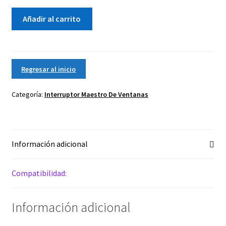
2014-
Añadir al carrito
2016
Kia
Optima
Control,
Regresar al inicio
Interruptor
Maestro
Categoría:
Interruptor Maestro De Ventanas
De
Ventanas
cantidad
Información adicional
Compatibilidad:
Información adicional