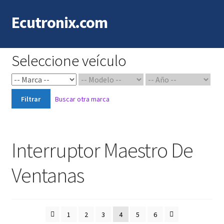
Ecutronix.com
Saltar
Ir
a
al
navegación
contenido
Seleccione veículo
Filtrar
Buscar otra marca
Interruptor Maestro De
Ventanas
1
2
3
4
5
6