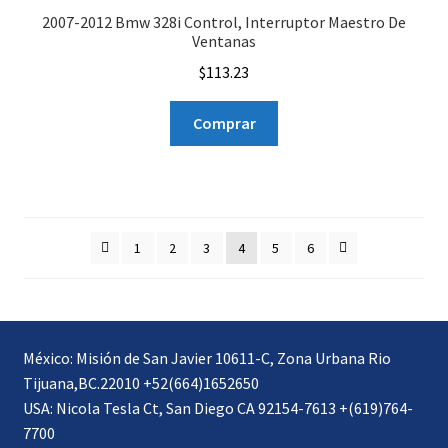
2007-2012 Bmw 328i Control, Interruptor Maestro De
Ventanas
$
113.23
Comprar
1
2
3
4
5
6
México: Misión de San Javier 10611-C, Zona Urbana Rio
Tijuana,BC.22010 +52(664)1652650
USA: Nicola Tesla Ct, San Diego CA 92154-7613 +(619)764-
7700