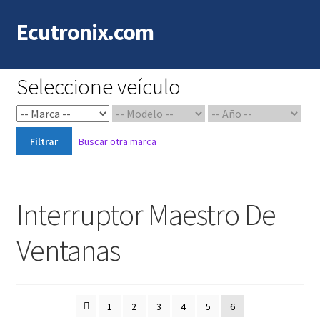
Ecutronix.com
Saltar
Ir
a
al
navegación
contenido
Seleccione veículo
Filtrar
Buscar otra marca
Interruptor Maestro De
Ventanas
1
2
3
4
5
6