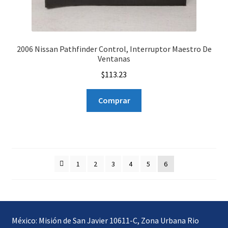
2006 Nissan Pathfinder Control, Interruptor Maestro De
Ventanas
$
113.23
Comprar
1
2
3
4
5
6
México: Misión de San Javier 10611-C, Zona Urbana Rio